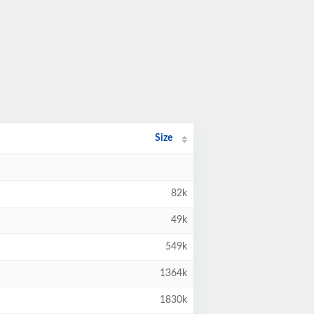
Size
82k
49k
549k
1364k
1830k