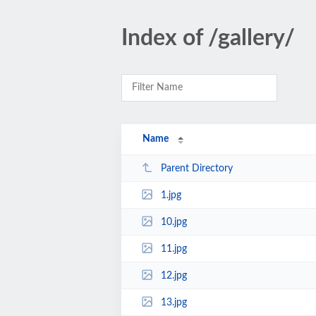
Index of /gallery/
Name
Parent Directory
1.jpg
10.jpg
11.jpg
12.jpg
13.jpg