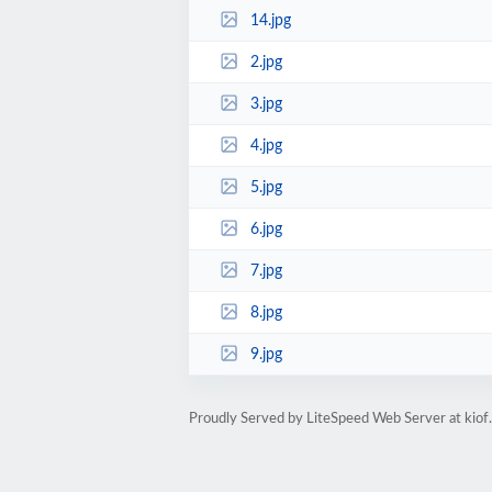
14.jpg
2.jpg
3.jpg
4.jpg
5.jpg
6.jpg
7.jpg
8.jpg
9.jpg
Proudly Served by LiteSpeed Web Server at kiof